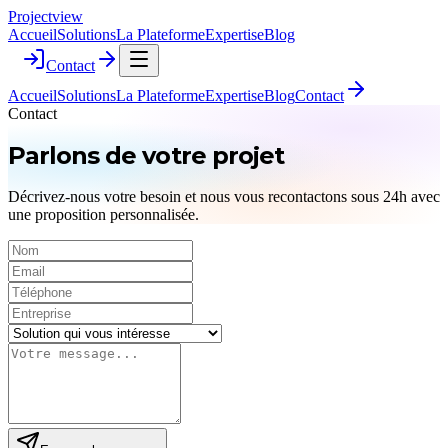
Project
view
Accueil
Solutions
La Plateforme
Expertise
Blog
Contact
Accueil
Solutions
La Plateforme
Expertise
Blog
Contact
Contact
Parlons de votre
projet
Décrivez-nous votre besoin et nous vous recontactons sous 24h avec
une proposition personnalisée.